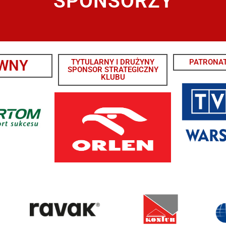
SPONSORZY
WNY
TYTULARNY I DRUŻYNY
PATRONAT
SPONSOR STRATEGICZNY
KLUBU