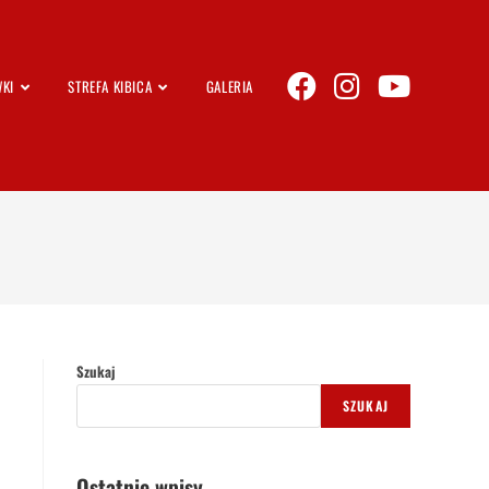
KI
STREFA KIBICA
GALERIA
Szukaj
SZUKAJ
Ostatnie wpisy