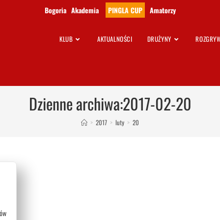
Bogoria
Akademia
PINGLA CUP
Amatorzy
KLUB
AKTUALNOŚCI
DRUŻYNY
ROZGRYW
Dzienne archiwa:2017-02-20
>
2017
>
luty
>
20
rów