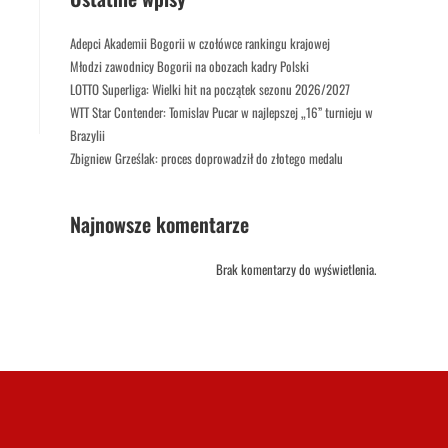
Adepci Akademii Bogorii w czołówce rankingu krajowej
Młodzi zawodnicy Bogorii na obozach kadry Polski
LOTTO Superliga: Wielki hit na początek sezonu 2026/2027
WTT Star Contender: Tomislav Pucar w najlepszej „16” turnieju w
Brazylii
Zbigniew Grześlak: proces doprowadził do złotego medalu
Najnowsze komentarze
Brak komentarzy do wyświetlenia.