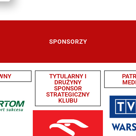
SPONSORZY
WNY
TYTULARNY I
PAT
DRUŻYNY
MED
SPONSOR
STRATEGICZNY
KLUBU