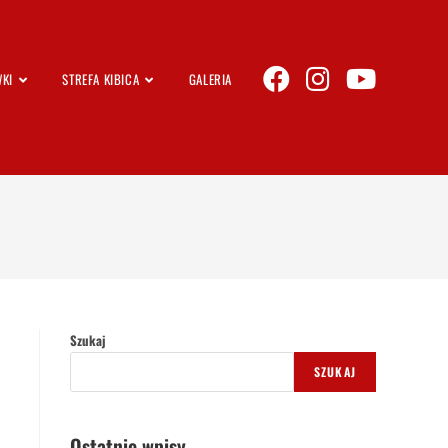
KI
STREFA KIBICA
GALERIA
Szukaj
SZUKAJ
Ostatnie wpisy