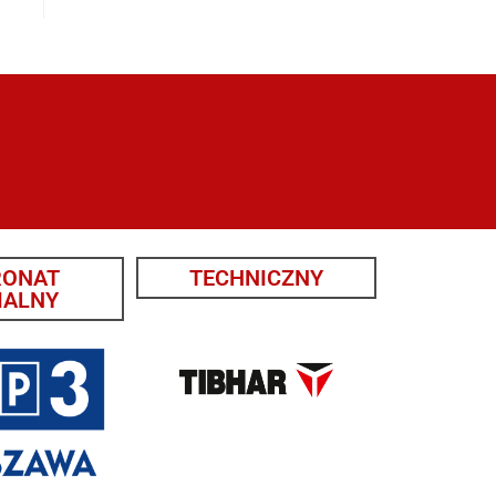
RONAT
TECHNICZNY
IALNY