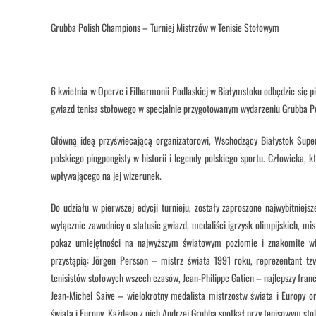
Grubba Polish Champions – Turniej Mistrzów w Tenisie Stołowym
6 kwietnia w Operze i Filharmonii Podlaskiej w Białymstoku odbędzie się p
gwiazd tenisa stołowego w specjalnie przygotowanym wydarzeniu Grubba P
Główną ideą przyświecającą organizatorowi, Wschodzący Białystok Super
polskiego pingpongisty w historii i legendy polskiego sportu. Człowieka, kt
wpływającego na jej wizerunek.
Do udziału w pierwszej edycji turnieju, zostały zaproszone najwybitniej
wyłącznie zawodnicy o statusie gwiazd, medaliści igrzysk olimpijskich, m
pokaz umiejętności na najwyższym światowym poziomie i znakomite wid
przystąpią: Jörgen Persson – mistrz świata 1991 roku, reprezentant tz
tenisistów stołowych wszech czasów, Jean-Philippe Gatien – najlepszy francu
Jean-Michel Saive – wielokrotny medalista mistrzostw świata i Europy o
świata i Europy. Każdego z nich Andrzej Grubba spotkał przy tenisowym stol