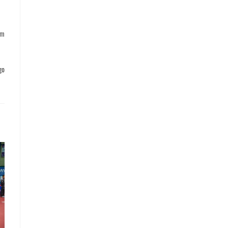
um
go