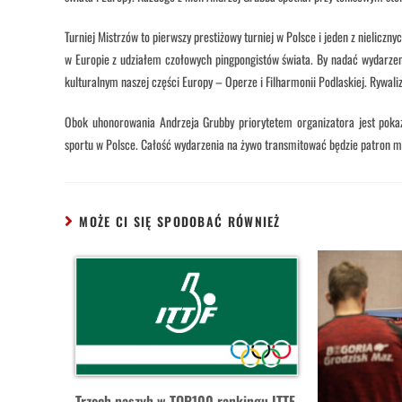
Turniej Mistrzów to pierwszy prestiżowy turniej w Polsce i jeden z nieliczny
w Europie z udziałem czołowych pingpongistów świata. By nadać wydarze
kulturalnym naszej części Europy – Operze i Filharmonii Podlaskiej. Rywaliz
Obok uhonorowania Andrzeja Grubby priorytetem organizatora jest pokaza
sportu w Polsce. Całość wydarzenia na żywo transmitować będzie patron m
MOŻE CI SIĘ SPODOBAĆ RÓWNIEŻ
Trzech naszyh w TOP100 rankingu ITTF