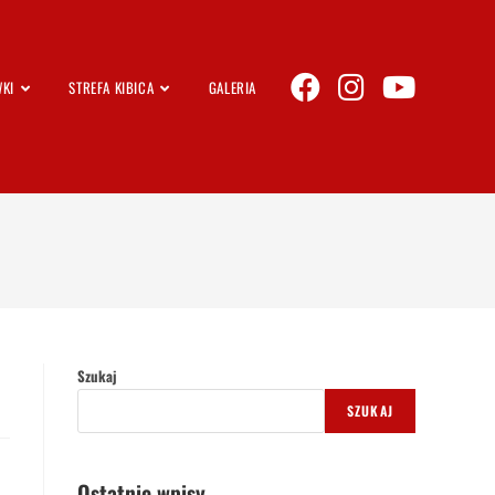
KI
STREFA KIBICA
GALERIA
Szukaj
SZUKAJ
Ostatnie wpisy