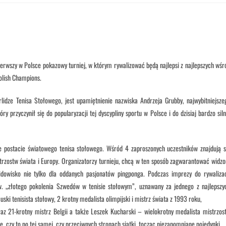
ierwszy w Polsce pokazowy turniej, w którym rywalizować będą najlepsi z najlepszych wśr
olish Champions.
lidze Tenisa Stołowego, jest upamiętnienie nazwiska Andrzeja Grubby, najwybitniejsze
óry przyczynił się do popularyzacji tej dyscypliny sportu w Polsce i do dzisiaj bardzo siln
sze postacie światowego tenisa stołowego. Wśród 4 zaproszonych uczestników znajdują s
istrzostw świata i Europy. Organizatorzy turnieju, chcą w ten sposób zagwarantować widz
owisko nie tylko dla oddanych pasjonatów pingponga. Podczas imprezy do rywalizac
w. „złotego pokolenia Szwedów w tenisie stołowym”, uznawany za jednego z najlepszy
ski tenisista stołowy, 2 krotny medalista olimpijski i mistrz świata z 1993 roku,
raz 21-krotny mistrz Belgii a także Leszek Kucharski – wielokrotny medalista mistrzos
e, czy to po tej samej, czy przeciwnych stronach siatki, tocząc niezapomniane pojedynki.