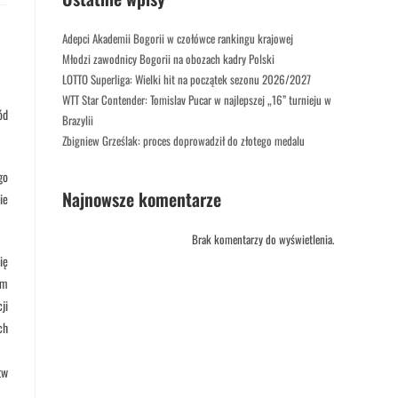
Adepci Akademii Bogorii w czołówce rankingu krajowej
Młodzi zawodnicy Bogorii na obozach kadry Polski
LOTTO Superliga: Wielki hit na początek sezonu 2026/2027
WTT Star Contender: Tomislav Pucar w najlepszej „16” turnieju w
ód
Brazylii
Zbigniew Grześlak: proces doprowadził do złotego medalu
go
Najnowsze komentarze
ie
Brak komentarzy do wyświetlenia.
ię
om
ji
ch
tw