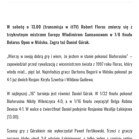
W sobotę o 13.00 (transmisja w itTV) Robert Floras zmierzy się z
trzykrotnym mistrzem Europy Władimirem Samsonowem w 1/8 finału
Belarus Open w Mińsku. Zagra też Daniel Górak.
„Wierzę w swoją dobrą grę i wiem, że jestem w stanie pokonać Białorusina” –
zapowiedział przed rywalizacją z wicemistrzem świata z 1997 roku Floras, który
wtedy miał… pięć lat. Najmłodszy gracz Dartomu Bogorii w Mińsku pokonał po
4:1 już dwóch Rosjan: Kiryła Szwetsa i Wildana Gadiewa.
W najlepszej „16” turnieju jest również Daniel Górak. W 1/32 finału pokonał
Białorusina Nikitę Wilenczyca 4:0, a w 1/16 finału zwyciężył Belga Robina
Devosa 4:1. W walce o ćwierćfinał Daniel podejmie Rosjanina Wasilija Łakiejewa
(13.00).
Szansy gry z Górakiem nie wykorzystał Paweł Fertikowski. Trzeci z graczy
naszego klubu uległ 2:4 właśnie Łakiejewowi, a tylko jeden z sześciu setów