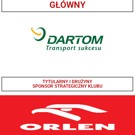
GŁÓWNY
TYTULARNY I DRUŻYNY
SPONSOR STRATEGICZNY KLUBU