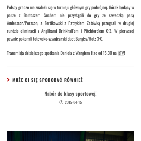
Polscy gracze nie znaleźli się w turnieju głównym gry podwójnej. Górak będący w
parze z Bartoszem Suchem nie przystąpili do gry ze szwedzką parą
Andersson/Persson, a Fertikowski z Patrykiem Zatówką przegrali w drugiej
rundzie eliminacji z Anglikami Drinkhall'em i Pitchford'em 0:3. W pierwszej
pewnie pokonali łotewsko-szwajcarski duet Burgiss/Hotz 3:0.
Transmisja dzisiejszego spotkania Daniela z Wangiem Hao od 15.30 na
itTV
!
MOŻE CI SIĘ SPODOBAĆ RÓWNIEŻ
Nabór do klasy sportowej!
2015-04-15