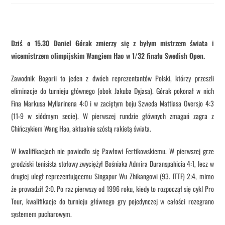
Dziś o 15.30 Daniel Górak zmierzy się z byłym mistrzem świata i
wicemistrzem olimpijskim Wangiem Hao w 1/32 finału Swedish Open.
Zawodnik Bogorii to jeden z dwóch reprezentantów Polski, którzy przeszli
eliminacje do turnieju głównego (obok Jakuba Dyjasa). Górak pokonał w nich
Fina Markusa Myllarinena 4:0 i w zaciętym boju Szweda Mattiasa Oversjo 4:3
(11-9 w siódmym secie). W pierwszej rundzie głównych zmagań zagra z
Chińczykiem Wang Hao, aktualnie szóstą rakietą świata.
W kwalifikacjach nie powiodło się Pawłowi Fertikowskiemu. W pierwszej grze
grodziski tenisista stołowy zwyciężył Bośniaka Admira Duranspahicia 4:1, lecz w
drugiej uległ reprezentującemu Singapur Wu Zhikangowi (93. ITTF) 2:4, mimo
że prowadził 2:0. Po raz pierwszy od 1996 roku, kiedy to rozpoczął się cykl Pro
Tour, kwalifikacje do turnieju głównego gry pojedynczej w całości rozegrano
systemem pucharowym.