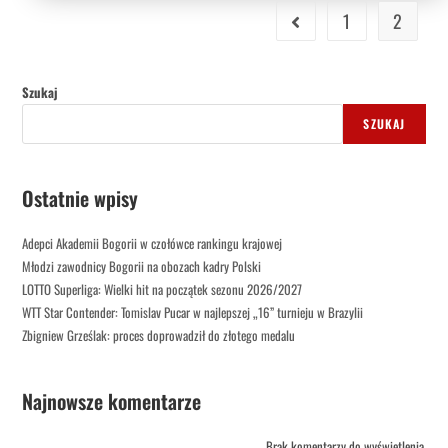
1
2
Szukaj
SZUKAJ
Ostatnie wpisy
Adepci Akademii Bogorii w czołówce rankingu krajowej
Młodzi zawodnicy Bogorii na obozach kadry Polski
LOTTO Superliga: Wielki hit na początek sezonu 2026/2027
WTT Star Contender: Tomislav Pucar w najlepszej „16” turnieju w Brazylii
Zbigniew Grześlak: proces doprowadził do złotego medalu
Najnowsze komentarze
Brak komentarzy do wyświetlenia.