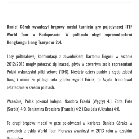
Daniel Górak wywalczył brązowy medal turnieju gry pojedynczej ITTF
World Tour w Budapeszcie. W półfinale uległ reprezentantowi
Hongkongu Jiang Tianyiowi 2:4.
Losy półfinałowej konfrontacji z zawodnikiem Dartomu Bogorii w sezonie
2012/2013 mogły potoczyć się inaczej, gdyby w czwartym secie reprezentant
Polski wykorzystał piłki setowe (10:8). Niestety cztery punkty z rzędu zdobył
Jiang i mimo że piątego seta gładko wygrał Górak, to Azjata triumfował
ostatecznie w sześciu partiach.
Wcześniej Polak pokonał kolejno: Nandora Ecseki (Węgry) 4:1, Zolta Pete
(Serbia) 4:0, Benjamina Brossiera (Francja) 4:2 i Kou Leia (Ukraina) 4:0.
To drugi brązowy medal w grze pojedynczej w karierze Daniela Góraka w
zawodach z cyklu World Tour. Pierwszy wywalczył w 2013 roku w czeskim
Ołomuńcu.