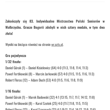
Zakończyły się 83. Indywidualne Mistrzostwa Polski Seniorów w
Wałbrzychu. Gracze Bogorii zdobyli w nich cztery medale, w tym dwa
złote!
Wyniki na bieżąco również na stronie
wr.pzts.pl
.
Gra pojedyncza
1/32 finału:
Daniel Górak (1) – Daniel Kisielewicz (64) 4:0 (11:3, 11:8, 11:4, 11:3)
Paweł Fertikowski (8) – Marcin Jarkowski (57) 4:0 (11:5, 11:5, 11:6, 11:3)
Robert Floras (12) – Adam Duch (53) 4:0 (11:5, 11:6, 11:8, 11:9)
1/16 finału:
Daniel Górak (1) – Marek Badowski (32) 4:1 (13:15, 11:7, 11:7, 14:12, 11:8)
Paweł Fertikowski (8) – Karol Szotek (25) 4:0 (11:7,11:8, 11:5, 11:5)
Robert Floras (12) – Karol Szarmach (21) 4:1 (9:11, 11:4, 14:12, 11:9, 11:6)