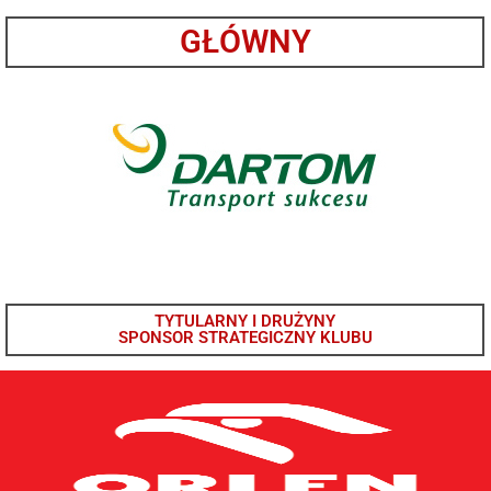
GŁÓWNY
TYTULARNY I DRUŻYNY
SPONSOR STRATEGICZNY KLUBU