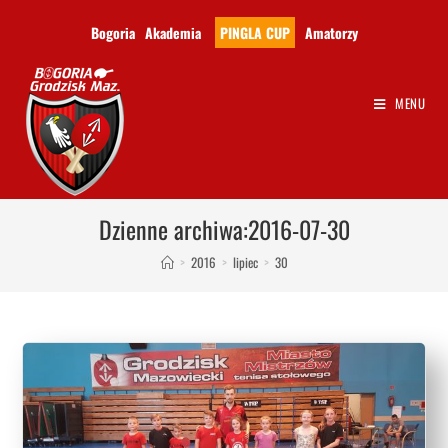
Bogoria
Akademia
PINGLA CUP
Amatorzy
MENU
Dzienne archiwa:2016-07-30
>
2016
>
lipiec
>
30