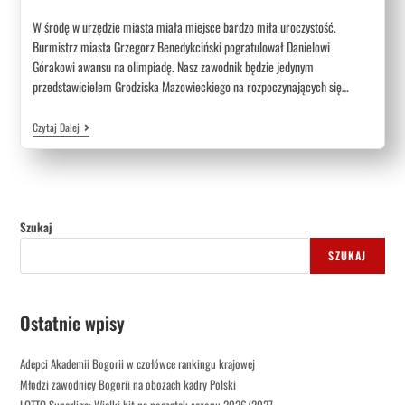
W środę w urzędzie miasta miała miejsce bardzo miła uroczystość.
Burmistrz miasta Grzegorz Benedykciński pogratulował Danielowi
Górakowi awansu na olimpiadę. Nasz zawodnik będzie jedynym
przedstawicielem Grodziska Mazowieckiego na rozpoczynających się…
Czytaj Dalej
Szukaj
SZUKAJ
Ostatnie wpisy
Adepci Akademii Bogorii w czołówce rankingu krajowej
Młodzi zawodnicy Bogorii na obozach kadry Polski
LOTTO Superliga: Wielki hit na początek sezonu 2026/2027