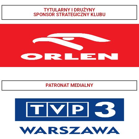
TYTULARNY I DRUŻYNY
SPONSOR STRATEGICZNY KLUBU
PATRONAT MEDIALNY